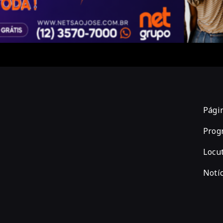
Págin
Prog
Locu
Notíc