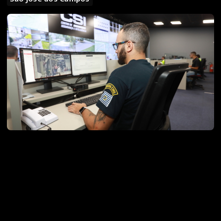
Em mais uma atuação conjunta, a Guarda Municipal, a Delegacia de Infância e
Juventude e as equipes do Centro de Segurança e Inteligência (CSI) tiveram êxito na
prisão de dois suspeitos de furtos nesta terça-feira (28). O veículo foi identificado
circulado pela região central pelas câmeras e, em seguida, abordado pela GCM.
O carro já era suspeito de estar envolvido em furtos a comércios do Vale do Paraíba,
principalmente galões de óleo de fritura usado, que podem chegar a R$300,00.
De acordo com as investigações, a quadrilha se passava por representantes
autorizados pelos proprietários dos estabelecimentos, enganando os comerciantes