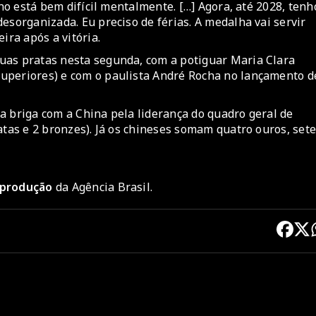
ano está bem difícil mentalmente. […] Agora, até 2028, tenh
esorganizada. Eu preciso de férias. A medalha vai servir
ira após a vitória.
uas pratas nesta segunda, com a potiguar Maria Clara
uperiores) e com o paulista André Rocha no lançamento d
a briga com a China pela liderança do quadro geral de
atas e 2 bronzes). Já os chineses somam quatro ouros, set
reprodução
da Agência Brasil.