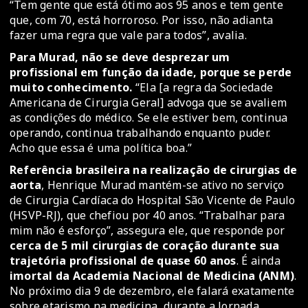
“Tem gente que está ótimo aos 95 anos e tem gente
que, com 70, está horroroso. Por isso, não adianta
fazer uma regra que vale para todos”, avalia.
Para Murad, não se deve desprezar um
profissional em função da idade, porque se perde
muito conhecimento.
“Ela [a regra da Sociedade
Americana de Cirurgia Geral] advoga que se avaliem
as condições do médico. Se ele estiver bem, continua
operando, continua trabalhando enquanto puder.
Acho que essa é uma política boa.”
Referência brasileira na realização de cirurgias de
aorta
, Henrique Murad mantém-se ativo no serviço
de Cirurgia Cardíaca do Hospital São Vicente de Paulo
(HSVP-RJ), que chefiou por 40 anos. “Trabalhar para
mim não é esforço”, assegura ele, que responde por
cerca de 5 mil cirurgias de coração durante sua
trajetória profissional de quase 60 anos
. É ainda
imortal da Academia Nacional de Medicina (ANM)
.
No próximo dia 9 de dezembro, ele falará exatamente
sobre etarismo na medicina, durante a Jornada