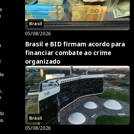
o
a
e
Brasil
05/08/2026
Brasil e BID firmam acordo para
a
financiar combate ao crime
organizado
l
de
s,
o
do
Brasil
a,
05/08/2026