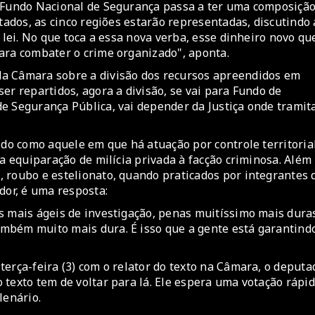
O Fundo Nacional de Segurança passa a ter uma composiçã
tados, as cinco regiões estarão representadas, discutindo 
 lei. No que toca a essa nova verba, esse dinheiro novo qu
ara combater o crime organizado", aponta.
da Câmara sobre a divisão dos recursos apreendidos em
er repartidos, agora a divisão, se vai para Fundo de
e Segurança Pública, vai depender da Justiça onde tramit
ido como aquele em que há atuação por controle territoria
 a equiparação de milícia privada à facção criminosa. Além
 roubo e estelionato, quando praticados por integrantes 
dor, é uma resposta:
s mais ágeis de investigação, penas muitíssimo mais dura
mbém muito mais dura. É isso que a gente está garantind
erça-feira (3) com o relator do texto na Câmara, o deputa
texto tem de voltar para lá. Ele espera uma votação rápid
lenário.