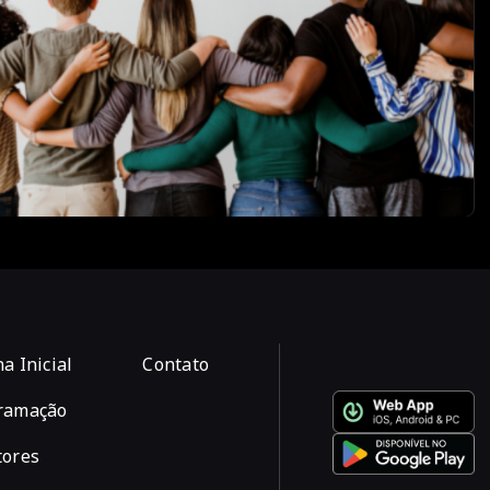
a Inicial
Contato
ramação
tores