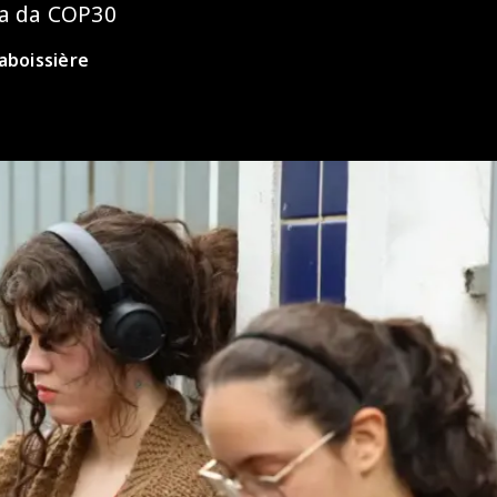
sa da COP30
aboissière