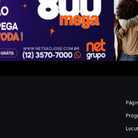
Págin
Prog
Locu