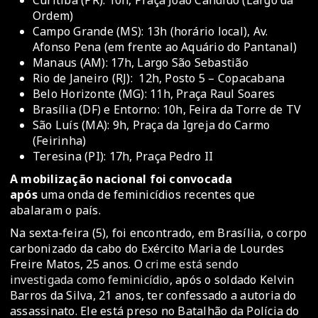
Curitiba (PR): 10h, Praça João Cândido (Largo da
Ordem)
Campo Grande (MS): 13h (horário local), Av.
Afonso Pena (em frente ao Aquário do Pantanal)
Manaus (AM): 17h, Largo São Sebastião
Rio de Janeiro (RJ): 12h, Posto 5 – Copacabana
Belo Horizonte (MG): 11h, Praça Raul Soares
Brasília (DF) e Entorno: 10h, Feira da Torre de TV
São Luís (MA): 9h, Praça da Igreja do Carmo
(Feirinha)
Teresina (PI): 17h, Praça Pedro II
A mobilização nacional foi convocada
após
uma onda de feminicídios recentes que
abalaram o país.
Na sexta-feira (5), foi encontrado, em Brasília, o corpo
carbonizado da cabo do Exército Maria de Lourdes
Freire Matos, 25 anos. O
crime está sendo
investigada como feminicídio
, após o soldado Kelvin
Barros da Silva, 21 anos, ter confessado a autoria do
assassinato. Ele está preso no Batalhão da Polícia do