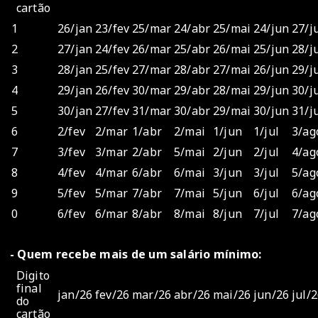
cartão
1
26/jan
23/fev
25/mar
24/abr
25/mai
24/jun
27/j
2
27/jan
24/fev
26/mar
25/abr
26/mai
25/jun
28/j
3
28/jan
25/fev
27/mar
28/abr
27/mai
26/jun
29/j
4
29/jan
26/fev
30/mar
29/abr
28/mai
29/jun
30/j
5
30/jan
27/fev
31/mar
30/abr
29/mai
30/jun
31/j
6
2/fev
2/mar
1/abr
2/mai
1/jun
1/jul
3/ag
7
3/fev
3/mar
2/abr
5/mai
2/jun
2/jul
4/ag
8
4/fev
4/mar
6/abr
6/mai
3/jun
3/jul
5/ag
9
5/fev
5/mar
7/abr
7/mai
5/jun
6/jul
6/ag
0
6/fev
6/mar
8/abr
8/mai
8/jun
7/jul
7/ag
- Quem recebe mais de um salário mínimo:
Digito
final
jan/26
fev/26
mar/26
abr/26
mai/26
jun/26
jul/
do
cartão