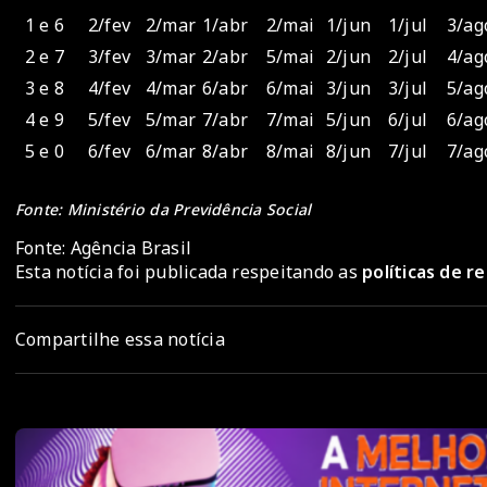
1 e 6
2/fev
2/mar
1/abr
2/mai
1/jun
1/jul
3/ag
2 e 7
3/fev
3/mar
2/abr
5/mai
2/jun
2/jul
4/ag
3 e 8
4/fev
4/mar
6/abr
6/mai
3/jun
3/jul
5/ag
4 e 9
5/fev
5/mar
7/abr
7/mai
5/jun
6/jul
6/ag
5 e 0
6/fev
6/mar
8/abr
8/mai
8/jun
7/jul
7/ag
Fonte: Ministério da Previdência Social
Fonte: Agência Brasil
Esta notícia foi publicada respeitando as
políticas de 
Compartilhe essa notícia