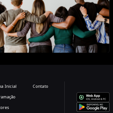
a Inicial
Contato
ramação
tores