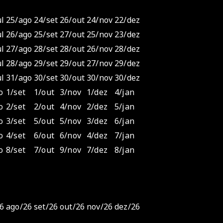
ul
25/ago
24/set
26/out
24/nov
22/dez
ul
26/ago
25/set
27/out
25/nov
23/dez
ul
27/ago
28/set
28/out
26/nov
28/dez
ul
28/ago
29/set
29/out
27/nov
29/dez
ul
31/ago
30/set
30/out
30/nov
30/dez
o
1/set
1/out
3/nov
1/dez
4/jan
o
2/set
2/out
4/nov
2/dez
5/jan
o
3/set
5/out
5/nov
3/dez
6/jan
o
4/set
6/out
6/nov
4/dez
7/jan
o
8/set
7/out
9/nov
7/dez
8/jan
26
ago/26
set/26
out/26
nov/26
dez/26