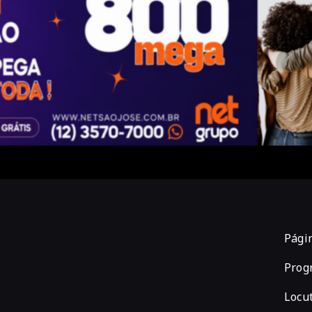
Págin
Prog
Locu