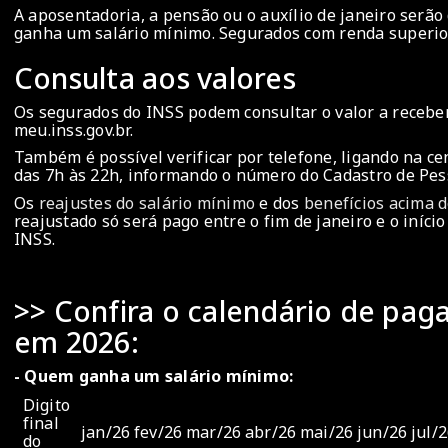
A aposentadoria, a pensão ou o auxílio de janeiro serão
ganha um salário mínimo. Segurados com renda superior 
Consulta aos valores
Os segurados do INSS podem consultar o valor a receber
meu.inss.gov.br.
Também é possível verificar por telefone, ligando na ce
das 7h às 22h, informando o número do Cadastro de Pess
Os
reajustes do salário mínimo
e dos
benefícios acima 
reajustado só será pago entre o fim de janeiro e o iníci
INSS.
>> Confira o calendário de pag
em 2026:
- Quem ganha um salário mínimo:
Digito
final
jan/26
fev/26
mar/26
abr/26
mai/26
jun/26
jul/
do