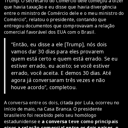
Trump. O secretário do Comércio dele começou a dizer
que havia taxação e eu disse que havia divergência
entre o ministro de Comércio dele e o meu ministro do
Comércio”, relatou o presidente, contando que
entregou documentos que comprovavam a relação
comercial favorável dos EUA com o Brasil.
“Então, eu disse a ele [Trump], nós dois
vamos dar 30 dias para eles provarem
quem está certo e quem está errado. Se eu
estiver errado, eu aceito; se você estiver
errado, você aceita. E demos 30 dias. Até
agora já conversaram três vezes e não
houve acordo”, completou.
A
conversa entre os dois
, citada por Lula, ocorreu no
início de maio, na Casa Branca. O presidente
brasileiro foi recebido pelo seu homólogo
estadunidense e
a conversa
teve como principais
eixos
a relação comercial entre os dois países, o