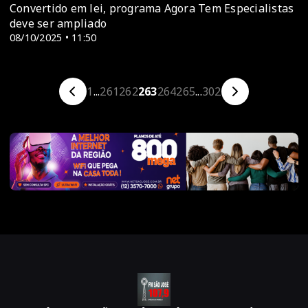
Convertido em lei, programa Agora Tem Especialistas
deve ser ampliado
08/10/2025 • 11:50
1
...
261
262
263
264
265
...
302