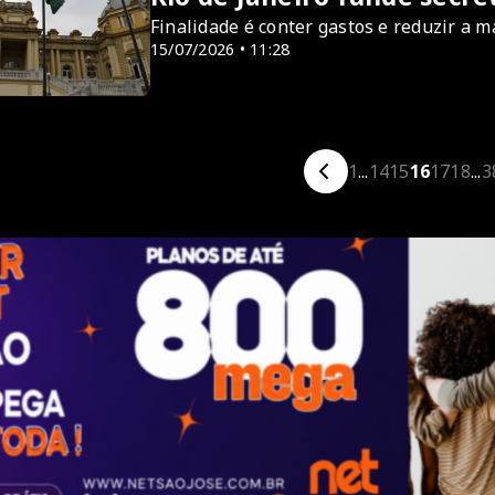
Finalidade é conter gastos e reduzir a 
15/07/2026 • 11:28
1
...
14
15
16
17
18
...
3