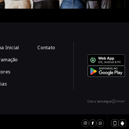
a Inicial
Contato
ramação
tores
ias
Com a tecnologia