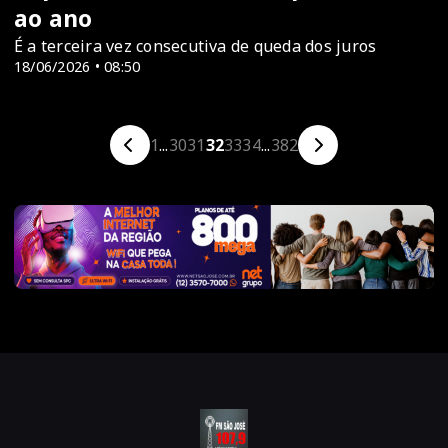
ao ano
É a terceira vez consecutiva de queda dos juros
18/06/2026 • 08:50
1
...
30
31
32
33
34
...
382